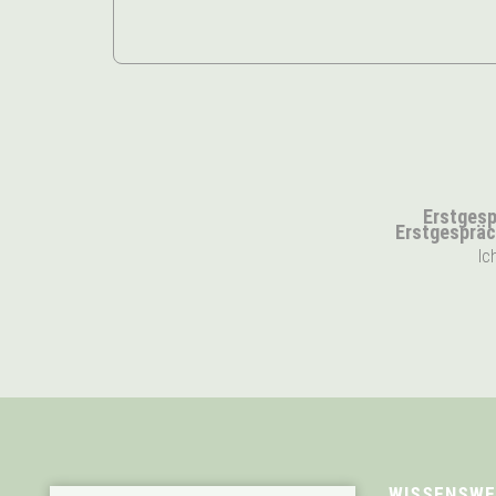
Erstgesp
Erstgespräc
Ic
WISSENSWE