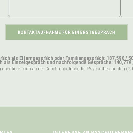
KONTAKTAUFNAHME FÜR EIN ERSTGESPRÄCH
räch als Elterngespräch oder Familiengespräch: 187,59€ / 5
h als Einzelgespräch und nachfolgende Gespräche: 140,77€ 
h orientiere mich an der Gebührenordnung für Psychotherapeuten (GO
RTES
INTERESSE AN PSYCHOTHERAP