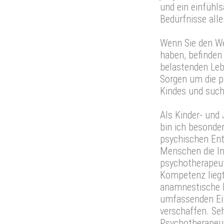
und ein einfühl
Bedürfnisse alle
Wenn Sie den W
haben, befinden S
belastenden Leb
Sorgen um die p
Kindes und such
Als Kinder- und
bin ich besonder
psychischen En
Menschen die In
psychotherapeut
Kompetenz liegt 
anamnestische F
umfassenden Ein
verschaffen. Seh
Psychotherapeu